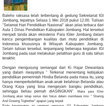
Baleho raksasa telah terbentang di gedung Sekretariat IGI
Jombang, tepatnya Selasa 1 Mei 2018 pukul 12.00. Tulisan
"Selamat Hari Pendidikan Nasional" akan jelas terbaca dari
Aula 1 Dinas Pendidikan Kabupaten Jombang. Hal tersebut
menjadi tanda akan eksistensi Para IGIer Jombang dalam
kanca pengembangan kualitas dan mutu pendidikan di
Indonesia khususnya di Wilayah Kabupaten Jombang.
Selain tulisan tersebut, terpampang beberapa kegiatan IGI
Jombang pada saat melakukan pelatihan guru di satu tahun
terakhir.
Dengan mengusung semangat dari Ki Hajar Dewantara
yang dalam riwayatnya " Terkenal menentang kebijakan
pendidikan pemerintah Hindia Belanda pada masa itu, yang
hanya memperbolehkan anak-anak kelahiran Belanda atau
Orang Kaya yang bisa mengeyam bangku pendidikan,
sehingga beliau pernah diASINGKAN"
. Maka para IGIer
Jombang akan tetap serius dan fokus dalam membawa misi " Sharing
And Growing Toghether" apapun yang terjadi.
Pada kesempatan ini segenap pengurus IGI Kabupaten Jombang