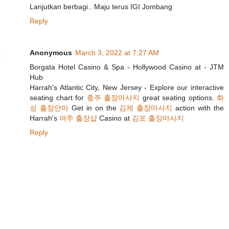
Lanjutkan berbagi.. Maju terus IGI Jombang
Reply
Anonymous
March 3, 2022 at 7:27 AM
Borgata Hotel Casino & Spa - Hollywood Casino at - JTM
Hub
Harrah's Atlantic City, New Jersey - Explore our interactive
seating chart for
충주 출장마사지
great seating options.
화
성 출장안마
Get in on the
김제 출장마사지
action with the
Harrah's
여주 출장샵
Casino at
김포 출장마사지
Reply